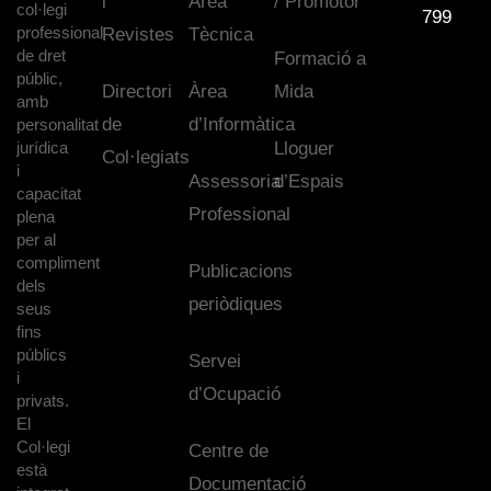
i
Àrea
/ Promotor
col·legi
799
professional
Revistes
Tècnica
de dret
Formació a
públic,
Directori
Àrea
Mida
amb
de
d’Informàtica
personalitat
jurídica
Lloguer
Col·legiats
i
Assessoria
d’Espais
capacitat
Professional
plena
per al
compliment
Publicacions
dels
periòdiques
seus
fins
públics
Servei
i
d’Ocupació
privats.
El
Col·legi
Centre de
està
Documentació