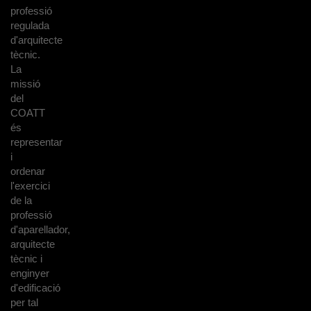
professió
regulada
d'arquitecte
tècnic.
La
missió
del
COATT
és
representar
i
ordenar
l'exercici
de la
professió
d'aparellador,
arquitecte
tècnic i
enginyer
d'edificació
per tal