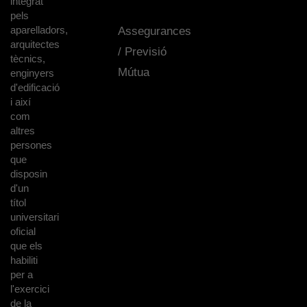
integrat
pels
aparelladors,
Assegurances
arquitectes
/ Previsió
tècnics,
Mútua
enginyers
d'edificació
i així
com
altres
persones
que
disposin
d'un
títol
universitari
oficial
que els
habiliti
per a
l'exercici
de la