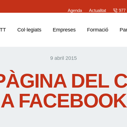
Agenda
Actualitat
977 
ATT
Col·legiats
Empreses
Formació
Par
9 abril 2015
PÀGINA DEL 
A FACEBOOK