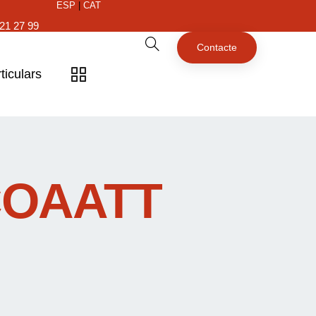
ESP
|
CAT
21 27 99
Contacte
ticulars
COAATT