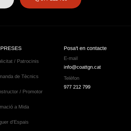
PRESES
Posa't en contacte
E-mail
licitat / Patrocinis
info@coattgn.cat
manda de Tècnics
Telèfon
977 212 799
structor / Promotor
mació a Mida
guer d’Espais