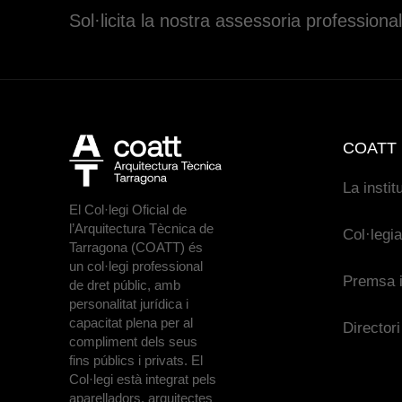
Sol·licita la nostra assessoria professional
COATT
La instit
El Col·legi Oficial de
l’Arquitectura Tècnica de
Col·legi
Tarragona (COATT) és
un col·legi professional
Premsa i
de dret públic, amb
personalitat jurídica i
capacitat plena per al
Directori
compliment dels seus
fins públics i privats. El
Col·legi està integrat pels
aparelladors, arquitectes