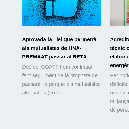
Aprovada la Llei que permetrà
Acredit
als mutualistes de HNA-
tècnic 
PREMAAT passar al RETA
elaborar
energèt
Des del COATT hem continuat
fent seguiment de la proposta de
Per pode
passarel·la perquè els mutualistes
d'eficiè
alternatius (en el...
necessar
mitjança
de perso