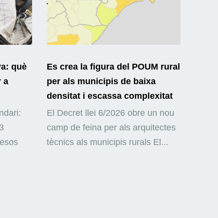
ya: què
Es crea la figura del POUM rural
r a
per als municipis de baixa
densitat i escassa complexitat
ndari:
El Decret llei 6/2026 obre un nou
3
camp de feina per als arquitectes
mesos
tècnics als municipis rurals El...