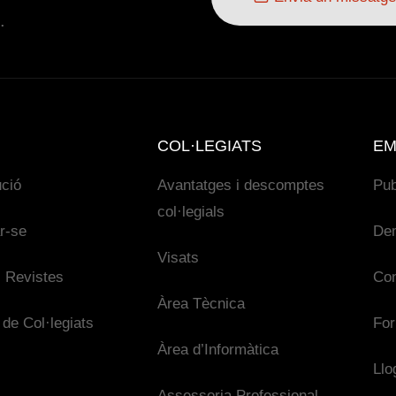
.
COL·LEGIATS
EM
ució
Avantatges i descomptes
Pub
col·legials
ar-se
De
Visats
 Revistes
Con
Àrea Tècnica
 de Col·legiats
For
Àrea d’Informàtica
Llo
Assessoria Professional