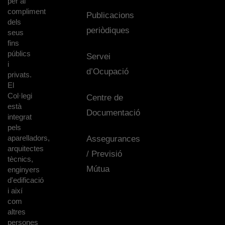
per al
compliment
Publicacions
dels
periòdiques
seus
fins
públics
Servei
i
d’Ocupació
privats.
El
Col·legi
Centre de
està
Documentació
integrat
pels
aparelladors,
Assegurances
arquitectes
/ Previsió
tècnics,
Mútua
enginyers
d'edificació
i així
com
altres
persones