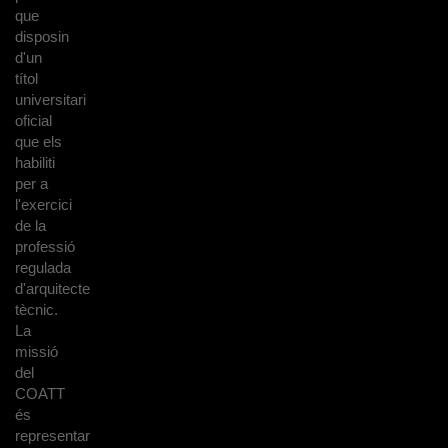
que
disposin
d'un
títol
universitari
oficial
que els
habiliti
per a
l'exercici
de la
professió
regulada
d'arquitecte
tècnic.
La
missió
del
COATT
és
representar