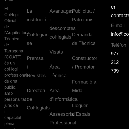
en
El
La
Avantatges
Publicitat /
Col·legi
contact
institució
i
Patrocinis
Oficial
E-mail
de
descomptes
l’Arquitectura
info@co
Col·legiar-
Demanda
col·legials
Tècnica
se
de Tècnics
de
Telèfon
Tarragona
Visats
977
(COATT)
Premsa
Constructor
212
és un
i
Àrea
/ Promotor
col·legi
799
professional
Revistes
Tècnica
de dret
Formació a
públic,
Directori
Àrea
Mida
amb
de
d’Informàtica
personalitat
jurídica
Lloguer
Col·legiats
i
Assessoria
d’Espais
capacitat
Professional
plena