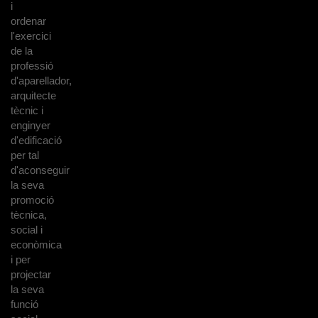
i
ordenar
l'exercici
de la
professió
d'aparellador,
arquitecte
tècnic i
enginyer
d'edificació
per tal
d'aconseguir
la seva
promoció
tècnica,
social i
econòmica
i per
projectar
la seva
funció