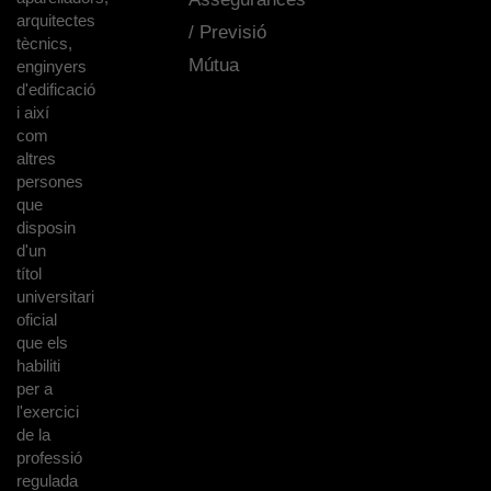
arquitectes
/ Previsió
tècnics,
Mútua
enginyers
d'edificació
i així
com
altres
persones
que
disposin
d'un
títol
universitari
oficial
que els
habiliti
per a
l'exercici
de la
professió
regulada