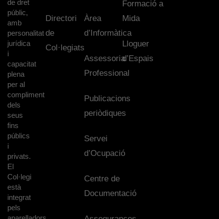
de dret
Formació a
públic,
Directori
Àrea
Mida
amb
de
d’Informàtica
personalitat
jurídica
Lloguer
Col·legiats
i
Assessoria
d’Espais
capacitat
Professional
plena
per al
compliment
Publicacions
dels
periòdiques
seus
fins
públics
Servei
i
d’Ocupació
privats.
El
Col·legi
Centre de
està
Documentació
integrat
pels
aparelladors,
Assegurances