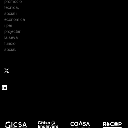
promoció
tècnica,
social i
econòmica
i per
projectar
la seva
funció
social.