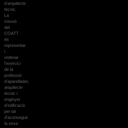
d'arquitecte
tècnic.
La
missió
del
COATT
és
representar
i
ordenar
l'exercici
de la
professió
d'aparellador,
arquitecte
tècnic i
enginyer
d'edificació
per tal
d'aconseguir
la seva