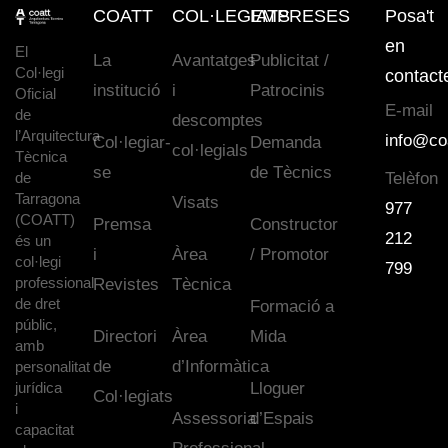
COATT
COL·LEGIATS
EMPRESES
Posa't
en
El
La
Avantatges
Publicitat /
Col·legi
contact
institució
i
Patrocinis
Oficial
E-mail
de
descomptes
l’Arquitectura
info@co
Col·legiar-
Demanda
col·legials
Tècnica
se
de Tècnics
de
Telèfon
Tarragona
Visats
977
(COATT)
Premsa
Constructor
212
és un
i
Àrea
/ Promotor
col·legi
799
professional
Revistes
Tècnica
de dret
Formació a
públic,
Directori
Àrea
Mida
amb
de
d’Informàtica
personalitat
jurídica
Lloguer
Col·legiats
i
Assessoria
d’Espais
capacitat