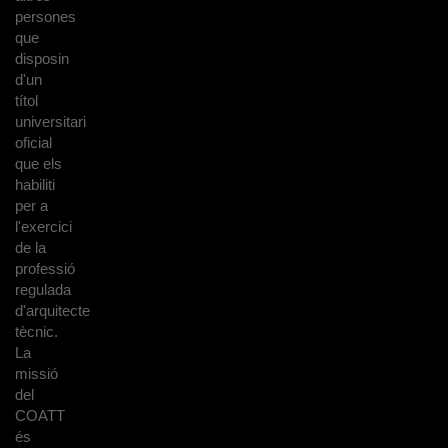
persones
que
disposin
d'un
títol
universitari
oficial
que els
habiliti
per a
l'exercici
de la
professió
regulada
d'arquitecte
tècnic.
La
missió
del
COATT
és