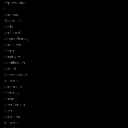
representar
i
ordenar
l'exercici
de la
professió
d'aparellador,
arquitecte
tècnic i
enginyer
d'edificació
per tal
d'aconseguir
la seva
promoció
tècnica,
social i
econòmica
i per
projectar
la seva