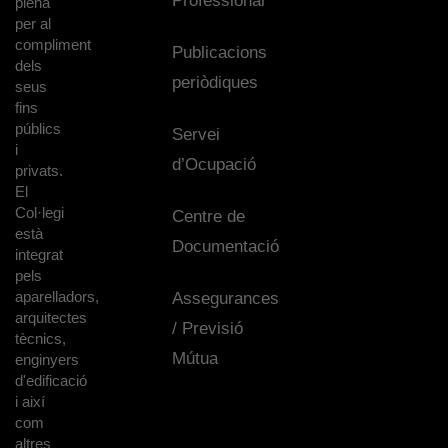
Professional
plena
per al
compliment
Publicacions
dels
periòdiques
seus
fins
públics
Servei
i
d’Ocupació
privats.
El
Col·legi
Centre de
està
Documentació
integrat
pels
aparelladors,
Assegurances
arquitectes
/ Previsió
tècnics,
Mútua
enginyers
d'edificació
i així
com
altres