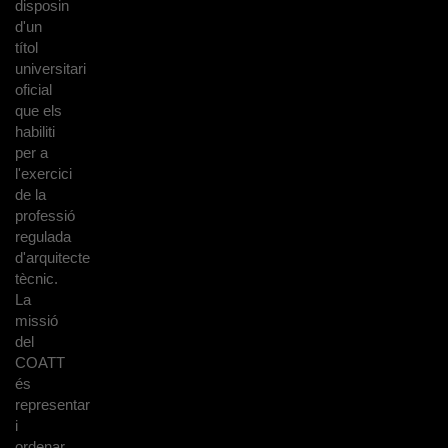
disposin
d'un
títol
universitari
oficial
que els
habiliti
per a
l'exercici
de la
professió
regulada
d'arquitecte
tècnic.
La
missió
del
COATT
és
representar
i
ordenar