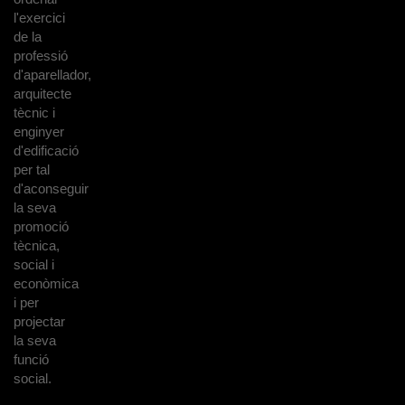
l'exercici
de la
professió
d'aparellador,
arquitecte
tècnic i
enginyer
d'edificació
per tal
d'aconseguir
la seva
promoció
tècnica,
social i
econòmica
i per
projectar
la seva
funció
social.