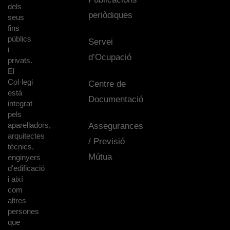
dels
periòdiques
seus
fins
públics
Servei
i
d’Ocupació
privats.
El
Col·legi
Centre de
està
Documentació
integrat
pels
aparelladors,
Assegurances
arquitectes
/ Previsió
tècnics,
Mútua
enginyers
d'edificació
i així
com
altres
persones
que