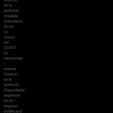
de la
professió
regulada
d'arquitecte
tècnic.
La
missió
del
COATT
és
representar
i
ordenar
l'exercici
de la
professió
d'aparellador,
arquitecte
tècnic i
enginyer
d'edificació