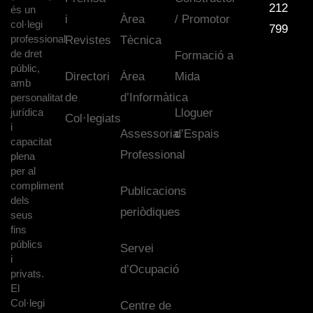
212
és un
i
Àrea
/ Promotor
col·legi
799
professional
Revistes
Tècnica
de dret
Formació a
públic,
Directori
Àrea
Mida
amb
de
d’Informàtica
personalitat
jurídica
Lloguer
Col·legiats
i
Assessoria
d’Espais
capacitat
Professional
plena
per al
compliment
Publicacions
dels
periòdiques
seus
fins
públics
Servei
i
d’Ocupació
privats.
El
Col·legi
Centre de