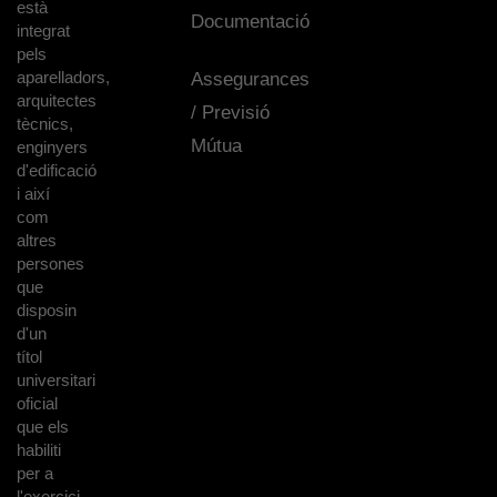
està
Documentació
integrat
pels
aparelladors,
Assegurances
arquitectes
/ Previsió
tècnics,
Mútua
enginyers
d'edificació
i així
com
altres
persones
que
disposin
d'un
títol
universitari
oficial
que els
habiliti
per a
l'exercici