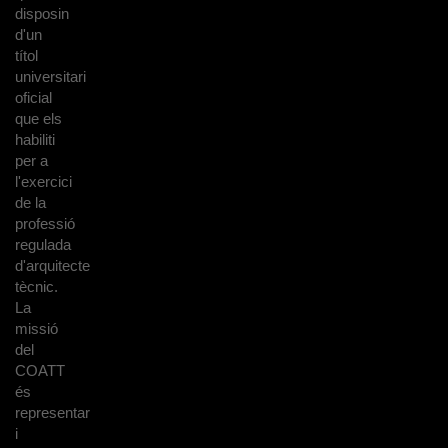
disposin
d'un
títol
universitari
oficial
que els
habiliti
per a
l'exercici
de la
professió
regulada
d'arquitecte
tècnic.
La
missió
del
COATT
és
representar
i