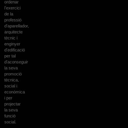
ordenar
l'exercici
de la
professió
d'aparellador,
arquitecte
tècnic i
enginyer
d'edificació
per tal
d'aconseguir
la seva
promoció
tècnica,
social i
econòmica
i per
projectar
la seva
funció
social.