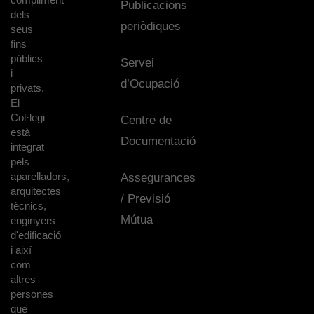
Publicacions
dels
periòdiques
seus
fins
públics
Servei
i
d’Ocupació
privats.
El
Col·legi
Centre de
està
Documentació
integrat
pels
aparelladors,
Assegurances
arquitectes
/ Previsió
tècnics,
Mútua
enginyers
d'edificació
i així
com
altres
persones
que