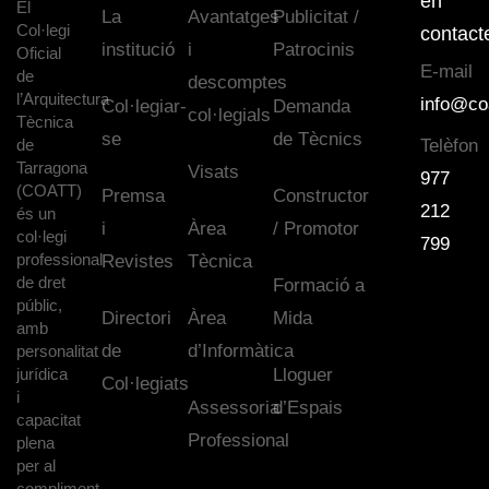
en
El
La
Avantatges
Publicitat /
Col·legi
contact
institució
i
Patrocinis
Oficial
E-mail
de
descomptes
l’Arquitectura
info@co
Col·legiar-
Demanda
col·legials
Tècnica
se
de Tècnics
de
Telèfon
Tarragona
Visats
977
(COATT)
Premsa
Constructor
212
és un
i
Àrea
/ Promotor
col·legi
799
professional
Revistes
Tècnica
de dret
Formació a
públic,
Directori
Àrea
Mida
amb
de
d’Informàtica
personalitat
jurídica
Lloguer
Col·legiats
i
Assessoria
d’Espais
capacitat
Professional
plena
per al
compliment