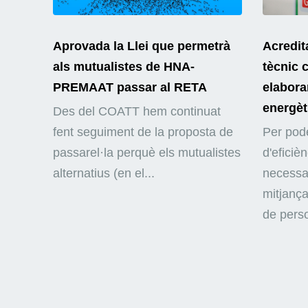
Aprovada la Llei que permetrà
Acredit
als mutualistes de HNA-
tècnic 
PREMAAT passar al RETA
elaborar
energèt
Des del COATT hem continuat
fent seguiment de la proposta de
Per pode
passarel·la perquè els mutualistes
d'eficiè
alternatius (en el...
necessar
mitjança
de perso