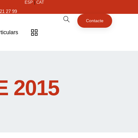
ESP
|
CAT
21 27 99
Contacte
ticulars
 2015