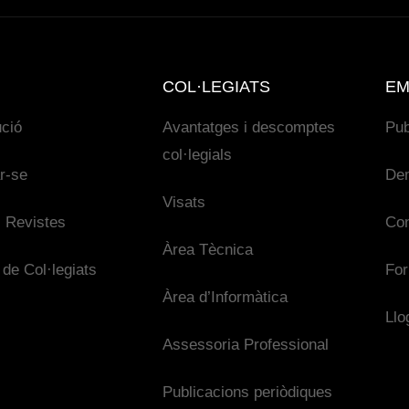
COL·LEGIATS
EM
ució
Avantatges i descomptes
Pub
col·legials
ar-se
De
Visats
 Revistes
Con
Àrea Tècnica
 de Col·legiats
For
Àrea d’Informàtica
Llo
Assessoria Professional
Publicacions periòdiques