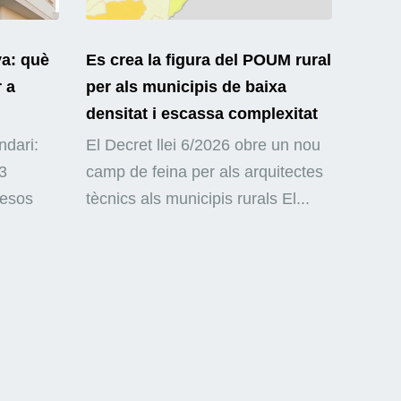
ya: què
Es crea la figura del POUM rural
r a
per als municipis de baixa
densitat i escassa complexitat
ndari:
El Decret llei 6/2026 obre un nou
3
camp de feina per als arquitectes
mesos
tècnics als municipis rurals El...