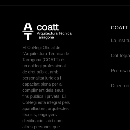
COATT
La instit
El Col·legi Oficial de
l’Arquitectura Tècnica de
Col·legi
Tarragona (COATT) és
un col·legi professional
Premsa i
de dret públic, amb
personalitat jurídica i
capacitat plena per al
Directori
compliment dels seus
fins públics i privats. El
Col·legi està integrat pels
aparelladors, arquitectes
tècnics, enginyers
d'edificació i així com
altres persones que