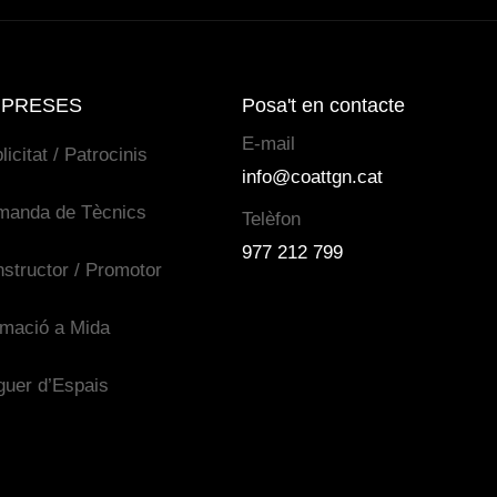
PRESES
Posa't en contacte
E-mail
licitat / Patrocinis
info@coattgn.cat
manda de Tècnics
Telèfon
977 212 799
structor / Promotor
mació a Mida
guer d’Espais