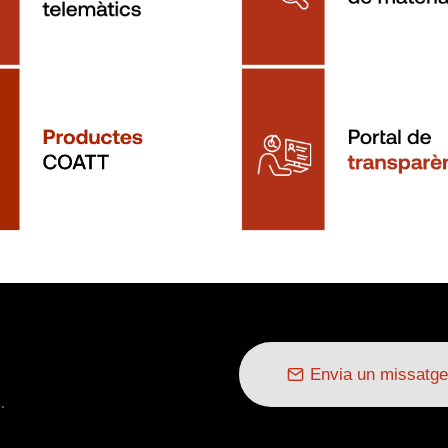
Envia un missatge
.