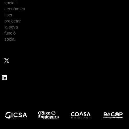
social i
econòmica
i per
projectar
la seva
funció
social.