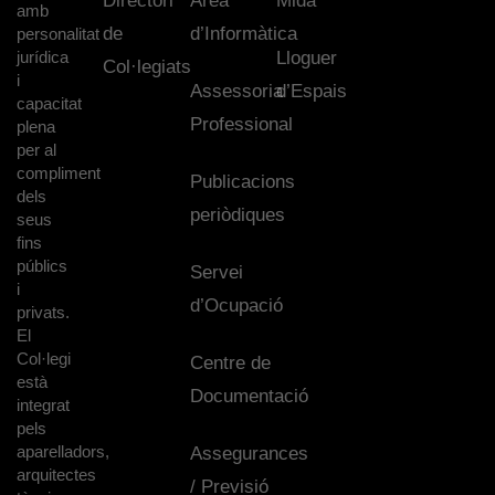
Directori
Àrea
Mida
amb
de
d’Informàtica
personalitat
jurídica
Lloguer
Col·legiats
i
Assessoria
d’Espais
capacitat
Professional
plena
per al
compliment
Publicacions
dels
periòdiques
seus
fins
públics
Servei
i
d’Ocupació
privats.
El
Col·legi
Centre de
està
Documentació
integrat
pels
aparelladors,
Assegurances
arquitectes
/ Previsió