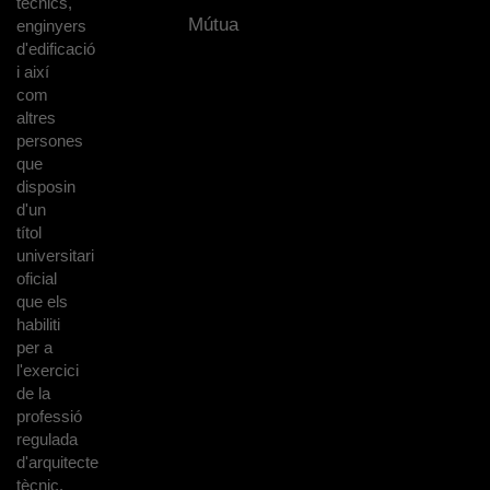
tècnics,
Mútua
enginyers
d'edificació
i així
com
altres
persones
que
disposin
d'un
títol
universitari
oficial
que els
habiliti
per a
l'exercici
de la
professió
regulada
d'arquitecte
tècnic.