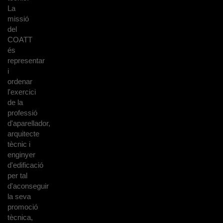
La
missió
del
COATT
és
representar
i
ordenar
l'exercici
de la
professió
d'aparellador,
arquitecte
tècnic i
enginyer
d'edificació
per tal
d'aconseguir
la seva
promoció
tècnica,