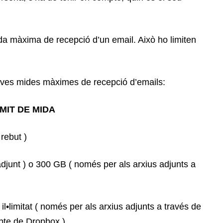
da màxima de recepció d’un email. Això ho limiten
 seves mides màximes de recepció d’emails:
MIT DE MIDA
 rebut )
djunt ) o 300 GB ( només per als arxius adjunts a
 il•limitat ( només per als arxius adjunts a través de
mpte de Dropbox )