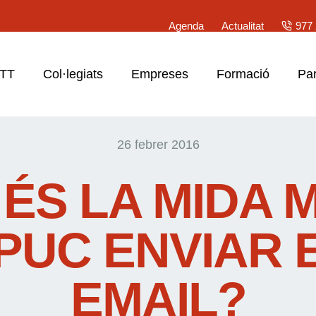
Agenda
Actualitat
977 
ATT
Col·legiats
Empreses
Formació
Par
26 febrer 2016
 ÉS LA MIDA 
PUC ENVIAR 
EMAIL?