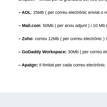
– AOL
: 25Mb ( per correu electrònic enviat o r
– Mail.com
: 50Mb ( per arxiu adjunt ) i 10 Mb (
– Zoho
: correu 12Mb ( per correu electrònic ) i
– GoDaddy Workspace:
30Mb ( per correu ele
– Apatgn:
Il·limitat per cada correu electrònic.