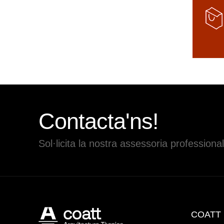
Contacta'ns!
Sol·licita la nostra assessoria professional
COATT