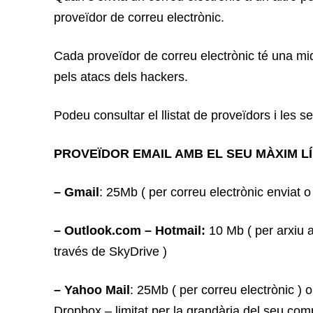
proveïdor de correu electrònic.
Cada proveïdor de correu electrònic té una mi
pels atacs dels hackers.
Podeu consultar el llistat de proveïdors i les
PROVEÏDOR EMAIL AMB EL SEU MÀXIM LÍ
– Gmail
: 25Mb ( per correu electrònic enviat o
– Outlook.com – Hotmail:
10 Mb ( per arxiu a
través de SkyDrive )
– Yahoo Mail
: 25Mb ( per correu electrònic ) o
Dropbox – limitat per la grandària del seu co