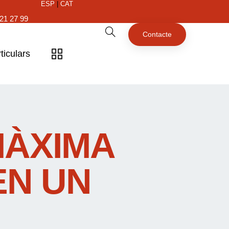
ESP
|
CAT
21 27 99
Contacte
ticulars
MÀXIMA
EN UN