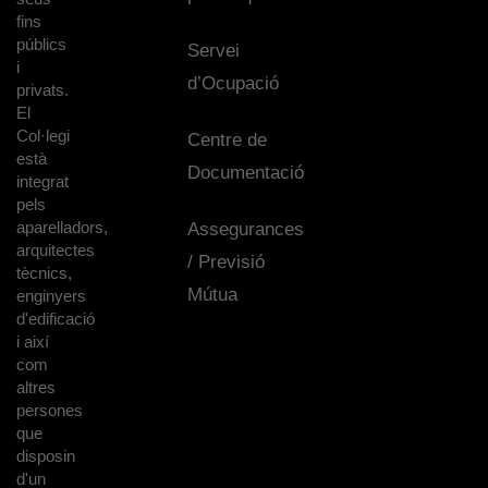
fins
públics
Servei
i
d’Ocupació
privats.
El
Col·legi
Centre de
està
Documentació
integrat
pels
aparelladors,
Assegurances
arquitectes
/ Previsió
tècnics,
Mútua
enginyers
d'edificació
i així
com
altres
persones
que
disposin
d'un