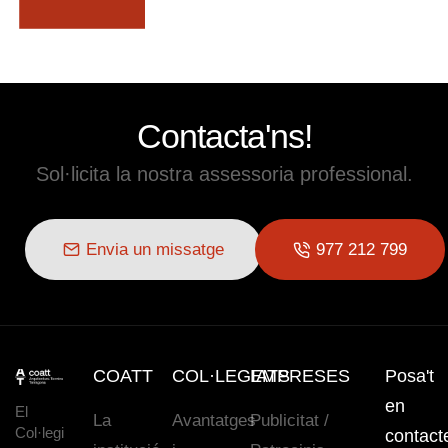
Contacta'ns!
Sol·licita la nostra assessoria professional.
Envia un missatge
977 212 799
COATT
COL·LEGIATS
EMPRESES
Posa't
en
El
La
Avantatges
Publicitat /
Col·legi
contact