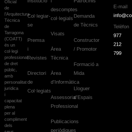
institució
i
Patrocinis
Oficial
E-mail
de
descomptes
l’Arquitectura
info@co
Col·legiar-
Demanda
col·legials
Tècnica
se
de Tècnics
de
Telèfon
Tarragona
Visats
977
(COATT)
Premsa
Constructor
212
és un
i
Àrea
/ Promotor
col·legi
799
professional
Revistes
Tècnica
de dret
Formació a
públic,
Directori
Àrea
Mida
amb
de
d’Informàtica
personalitat
jurídica
Lloguer
Col·legiats
i
Assessoria
d’Espais
capacitat
Professional
plena
per al
compliment
Publicacions
dels
periòdiques
seus