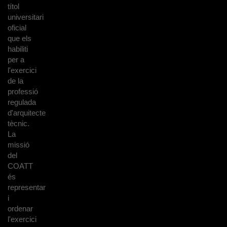
títol
universitari
oficial
que els
habiliti
per a
l'exercici
de la
professió
regulada
d'arquitecte
tècnic.
La
missió
del
COATT
és
representar
i
ordenar
l'exercici