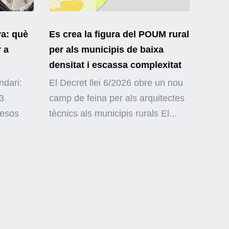
ya: què
Es crea la figura del POUM rural
r a
per als municipis de baixa
densitat i escassa complexitat
ndari:
El Decret llei 6/2026 obre un nou
3
camp de feina per als arquitectes
mesos
tècnics als municipis rurals El...