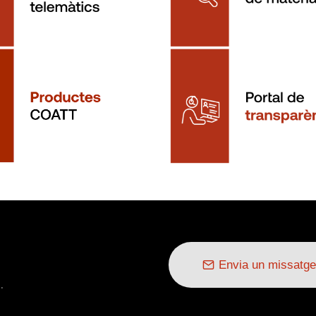
Envia un missatge
.