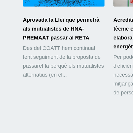
Aprovada la Llei que permetrà
Acredit
als mutualistes de HNA-
tècnic 
PREMAAT passar al RETA
elaborar
energèt
Des del COATT hem continuat
fent seguiment de la proposta de
Per pode
passarel·la perquè els mutualistes
d'eficiè
alternatius (en el...
necessar
mitjança
de perso