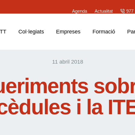
Agenda
Actualitat
977 
ATT
Col·legiats
Empreses
Formació
Par
11 abril 2018
eriments sobr
cèdules i la IT