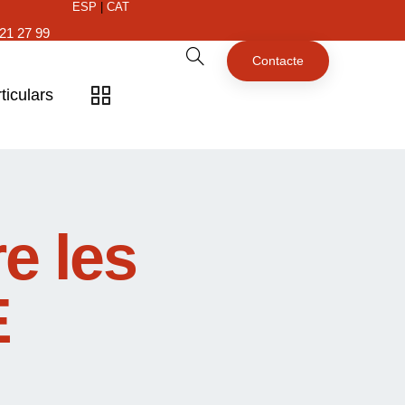
ESP
|
CAT
21 27 99
Contacte
ticulars
e les
E