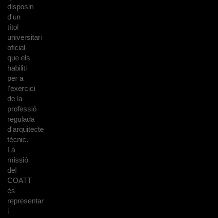
disposin
d'un
títol
universitari
oficial
que els
habiliti
per a
l'exercici
de la
professió
regulada
d'arquitecte
tècnic.
La
missió
del
COATT
és
representar
i