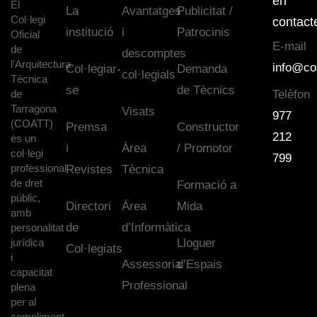
en
El
La
Avantatges
Publicitat /
Col·legi
contact
institució
i
Patrocinis
Oficial
E-mail
de
descomptes
l’Arquitectura
info@co
Col·legiar-
Demanda
col·legials
Tècnica
se
de Tècnics
de
Telèfon
Tarragona
Visats
977
(COATT)
Premsa
Constructor
212
és un
i
Àrea
/ Promotor
col·legi
799
professional
Revistes
Tècnica
de dret
Formació a
públic,
Directori
Àrea
Mida
amb
de
d’Informàtica
personalitat
jurídica
Lloguer
Col·legiats
i
Assessoria
d’Espais
capacitat
Professional
plena
per al
compliment