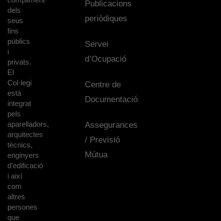
Publicacions
dels
periòdiques
seus
fins
públics
Servei
i
d’Ocupació
privats.
El
Col·legi
Centre de
està
Documentació
integrat
pels
aparelladors,
Assegurances
arquitectes
/ Previsió
tècnics,
Mútua
enginyers
d'edificació
i així
com
altres
persones
que