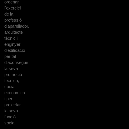
ordenar
l'exercici
de la
professió
d'aparellador,
arquitecte
tècnic i
enginyer
d'edificació
per tal
d'aconseguir
la seva
promoció
tècnica,
social i
econòmica
i per
projectar
la seva
funció
social.