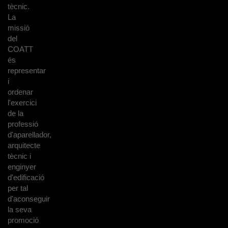
tècnic.
La
missió
del
COATT
és
representar
i
ordenar
l'exercici
de la
professió
d'aparellador,
arquitecte
tècnic i
enginyer
d'edificació
per tal
d'aconseguir
la seva
promoció