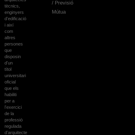
/ Previsió
tècnics,
Mútua
enginyers
d'edificació
i així
com
altres
persones
que
disposin
d'un
títol
universitari
oficial
que els
habiliti
per a
l'exercici
de la
professió
regulada
d'arquitecte