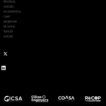
tècnica,
social i
econòmica
i per
projectar
la seva
funció
social.