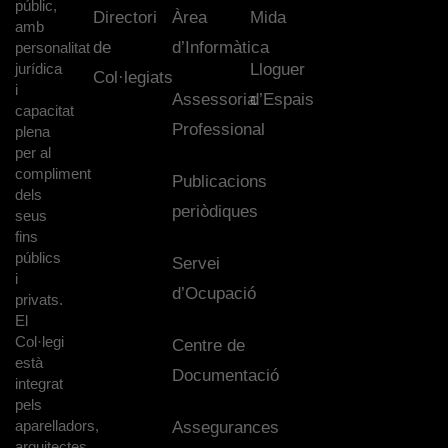
públic,
Directori
Àrea
Mida
amb
de
d’Informàtica
personalitat
jurídica
Lloguer
Col·legiats
i
Assessoria
d’Espais
capacitat
Professional
plena
per al
compliment
Publicacions
dels
periòdiques
seus
fins
públics
Servei
i
d’Ocupació
privats.
El
Col·legi
Centre de
està
Documentació
integrat
pels
aparelladors,
Assegurances
arquitectes