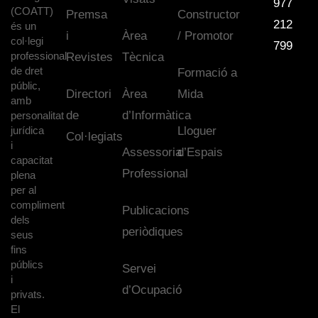
977
(COATT)
Premsa
Constructor
212
és un
i
Àrea
/ Promotor
col·legi
799
professional
Revistes
Tècnica
de dret
Formació a
públic,
Directori
Àrea
Mida
amb
de
d’Informàtica
personalitat
jurídica
Lloguer
Col·legiats
i
Assessoria
d’Espais
capacitat
Professional
plena
per al
compliment
Publicacions
dels
periòdiques
seus
fins
públics
Servei
i
d’Ocupació
privats.
El