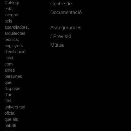
Col·legi
Centre de
està
Documentació
integrat
pels
aparelladors,
Assegurances
arquitectes
/ Previsió
tècnics,
Mútua
enginyers
d'edificació
i així
com
altres
persones
que
disposin
d'un
títol
universitari
oficial
que els
habiliti