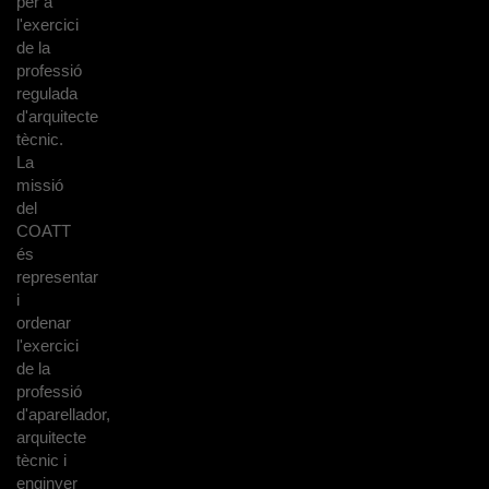
per a
l'exercici
de la
professió
regulada
d'arquitecte
tècnic.
La
missió
del
COATT
és
representar
i
ordenar
l'exercici
de la
professió
d'aparellador,
arquitecte
tècnic i
enginyer