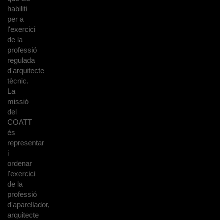
habiliti
per a
l'exercici
de la
professió
regulada
d'arquitecte
tècnic.
La
missió
del
COATT
és
representar
i
ordenar
l'exercici
de la
professió
d'aparellador,
arquitecte