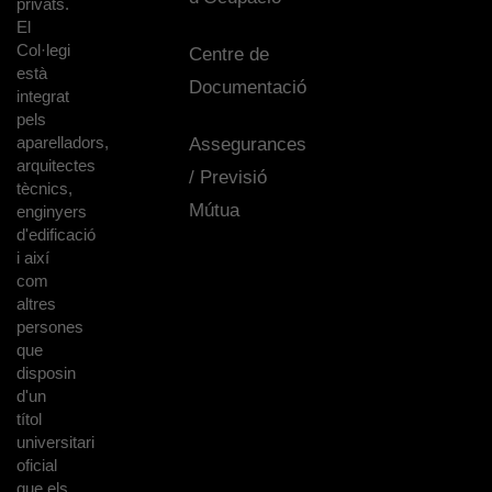
privats.
El
Col·legi
Centre de
està
Documentació
integrat
pels
aparelladors,
Assegurances
arquitectes
/ Previsió
tècnics,
Mútua
enginyers
d'edificació
i així
com
altres
persones
que
disposin
d'un
títol
universitari
oficial
que els