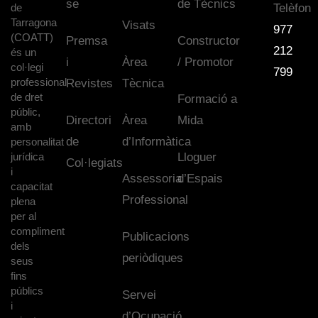
se
de Tècnics
de
Telèfon
Tarragona
Visats
977
(COATT)
Premsa
Constructor
212
és un
i
Àrea
/ Promotor
col·legi
799
professional
Revistes
Tècnica
de dret
Formació a
públic,
Directori
Àrea
Mida
amb
de
d’Informàtica
personalitat
jurídica
Lloguer
Col·legiats
i
Assessoria
d’Espais
capacitat
Professional
plena
per al
compliment
Publicacions
dels
periòdiques
seus
fins
públics
Servei
i
d’Ocupació