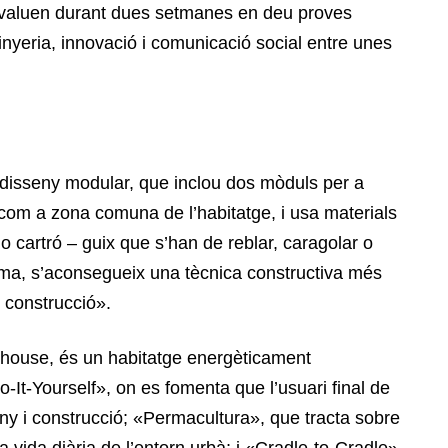
’avaluen durant dues setmanes en deu proves
inyeria, innovació i comunicació social entre unes
 disseny modular, que inclou dos mòduls per a
e com a zona comuna de l’habitatge, i usa materials
 o cartró – guix que s’han de reblar, caragolar o
rma, s’aconsegueix una tècnica constructiva més
 construcció».
Khouse, és un habitatge energèticament
Do-It-Yourself», on es fomenta que l’usuari final de
seny i construcció; «Permacultura», que tracta sobre