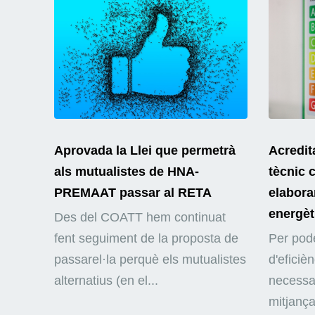
Aprovada la Llei que permetrà
Acredit
als mutualistes de HNA-
tècnic 
PREMAAT passar al RETA
elaborar
energèt
Des del COATT hem continuat
fent seguiment de la proposta de
Per pode
passarel·la perquè els mutualistes
d'eficiè
alternatius (en el...
necessar
mitjança