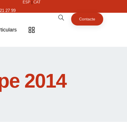
ESP
|
CAT
21 27 99
Contacte
ticulars
pe 2014