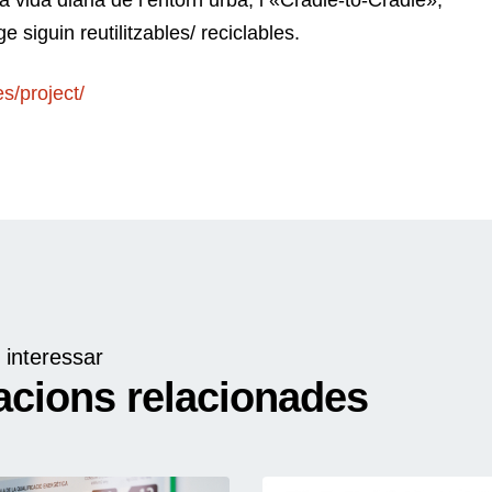
 la vida diària de l’entorn urbà; i «Cradle-to-Cradle»,
e siguin reutilitzables/ reciclables.
es/project/
 interessar
acions relacionades