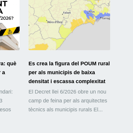
ya: què
Es crea la figura del POUM rural
r a
per als municipis de baixa
densitat i escassa complexitat
ndari:
El Decret llei 6/2026 obre un nou
3
camp de feina per als arquitectes
mesos
tècnics als municipis rurals El...