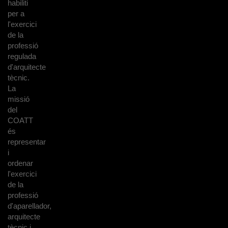
habiliti
per a
l'exercici
de la
professió
regulada
d'arquitecte
tècnic.
La
missió
del
COATT
és
representar
i
ordenar
l'exercici
de la
professió
d'aparellador,
arquitecte
tècnic i