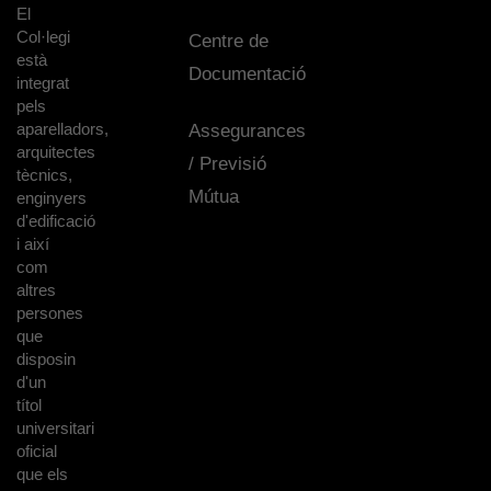
El
Col·legi
Centre de
està
Documentació
integrat
pels
aparelladors,
Assegurances
arquitectes
/ Previsió
tècnics,
Mútua
enginyers
d'edificació
i així
com
altres
persones
que
disposin
d'un
títol
universitari
oficial
que els