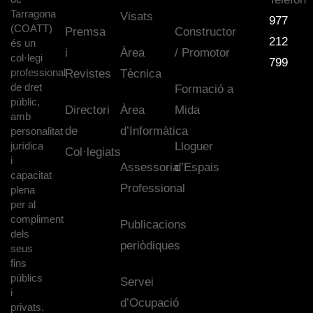
Tarragona
Visats
977
(COATT)
Premsa
Constructor
212
és un
i
Àrea
/ Promotor
col·legi
799
professional
Revistes
Tècnica
de dret
Formació a
públic,
Directori
Àrea
Mida
amb
de
d’Informàtica
personalitat
jurídica
Lloguer
Col·legiats
i
Assessoria
d’Espais
capacitat
Professional
plena
per al
compliment
Publicacions
dels
periòdiques
seus
fins
públics
Servei
i
d’Ocupació
privats.