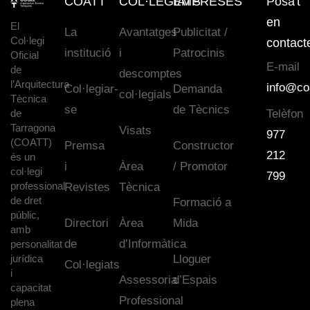
COATT
COL·LEGIATS
EMPRESES
Posa't
en
El
La
Avantatges
Publicitat /
Col·legi
contact
institució
i
Patrocinis
Oficial
E-mail
de
descomptes
l’Arquitectura
info@co
Col·legiar-
Demanda
col·legials
Tècnica
se
de Tècnics
de
Telèfon
Tarragona
Visats
977
(COATT)
Premsa
Constructor
212
és un
i
Àrea
/ Promotor
col·legi
799
professional
Revistes
Tècnica
de dret
Formació a
públic,
Directori
Àrea
Mida
amb
de
d’Informàtica
personalitat
jurídica
Lloguer
Col·legiats
i
Assessoria
d’Espais
capacitat
Professional
plena