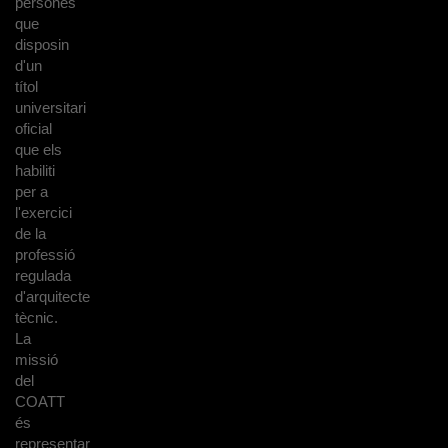
persones
que
disposin
d'un
títol
universitari
oficial
que els
habiliti
per a
l'exercici
de la
professió
regulada
d'arquitecte
tècnic.
La
missió
del
COATT
és
representar