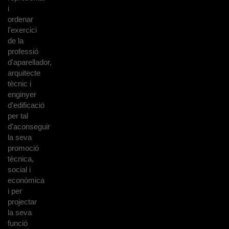
i
ordenar
l'exercici
de la
professió
d'aparellador,
arquitecte
tècnic i
enginyer
d'edificació
per tal
d'aconseguir
la seva
promoció
tècnica,
social i
econòmica
i per
projectar
la seva
funció