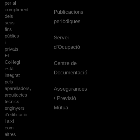
per al
compliment
Publicacions
dels
periòdiques
seus
fins
públics
Servei
i
d’Ocupació
privats.
El
Col·legi
Centre de
està
Documentació
integrat
pels
aparelladors,
Assegurances
arquitectes
/ Previsió
tècnics,
Mútua
enginyers
d'edificació
i així
com
altres