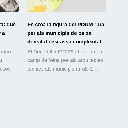
ya: què
Es crea la figura del POUM rural
r a
per als municipis de baixa
densitat i escassa complexitat
ndari:
El Decret llei 6/2026 obre un nou
3
camp de feina per als arquitectes
mesos
tècnics als municipis rurals El...