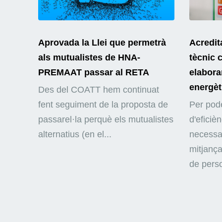
Aprovada la Llei que permetrà
Acredit
als mutualistes de HNA-
tècnic 
PREMAAT passar al RETA
elaborar
energèt
Des del COATT hem continuat
fent seguiment de la proposta de
Per pode
passarel·la perquè els mutualistes
d'eficiè
alternatius (en el...
necessar
mitjança
de perso