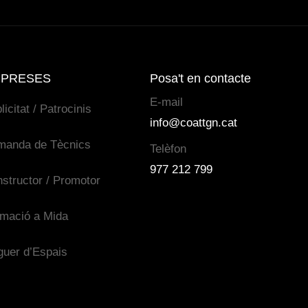
PRESES
Posa't en contacte
E-mail
licitat / Patrocinis
info@coattgn.cat
manda de Tècnics
Telèfon
977 212 799
structor / Promotor
mació a Mida
guer d’Espais