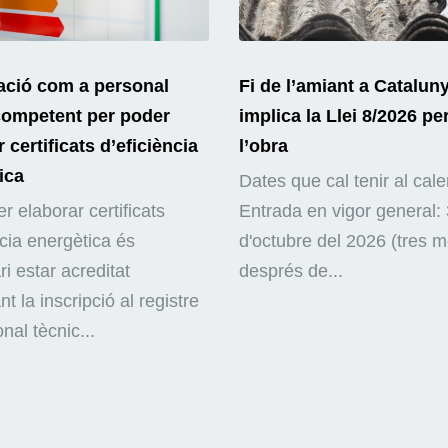
ació com a personal
Fi de l’amiant a Catalun
competent per poder
implica la Llei 8/2026 pe
 certificats d’eficiència
l’obra
ica
Dates que cal tenir al cale
r elaborar certificats
Entrada en vigor general: 
ncia energètica és
d'octubre del 2026 (tres 
i estar acreditat
després de...
nt la inscripció al registre
nal tècnic...