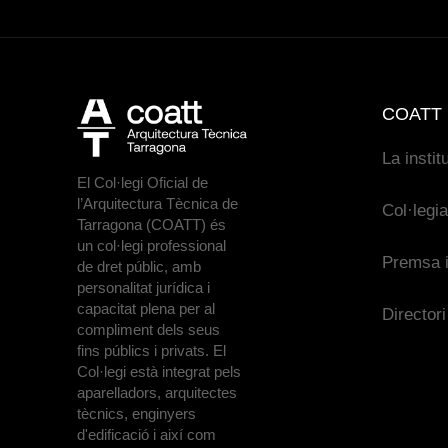
COATT
La instit
El Col·legi Oficial de
l’Arquitectura Tècnica de
Col·legi
Tarragona (COATT) és
un col·legi professional
Premsa i
de dret públic, amb
personalitat jurídica i
capacitat plena per al
Directori
compliment dels seus
fins públics i privats. El
Col·legi està integrat pels
aparelladors, arquitectes
tècnics, enginyers
d'edificació i així com