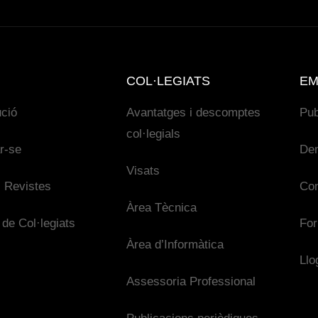
COL·LEGIATS
EM
ució
Avantatges i descomptes
Pub
col·legials
ar-se
De
Visats
 Revistes
Con
Àrea Tècnica
 de Col·legiats
For
Àrea d’Informàtica
Llo
Assessoria Professional