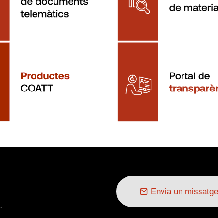
Envia un missatge
.