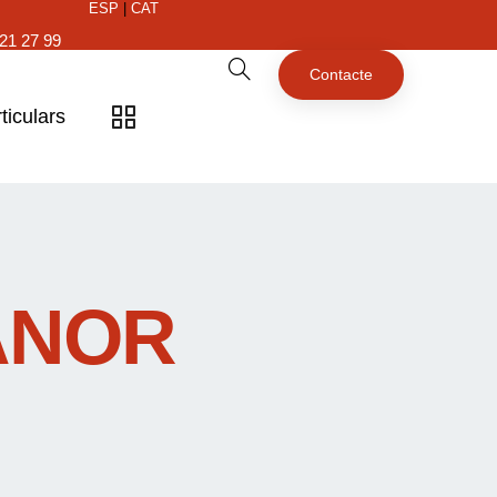
ESP
|
CAT
21 27 99
Contacte
ticulars
ANOR