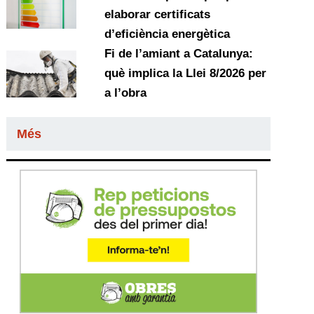
elaborar certificats
d’eficiència energètica
Fi de l’amiant a Catalunya:
què implica la Llei 8/2026 per
a l’obra
Més