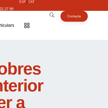
ESP
|
CAT
21 27 99
Contacte
ticulars
obres
terior
er a