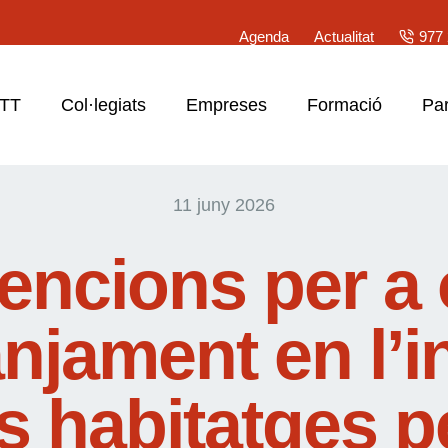
Agenda
Actualitat
977 
ATT
Col·legiats
Empreses
Formació
Par
11 juny 2026
encions per a 
anjament en l’in
s habitatges p