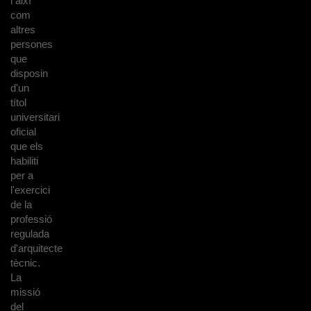
i així
com
altres
persones
que
disposin
d'un
títol
universitari
oficial
que els
habiliti
per a
l'exercici
de la
professió
regulada
d'arquitecte
tècnic.
La
missió
del