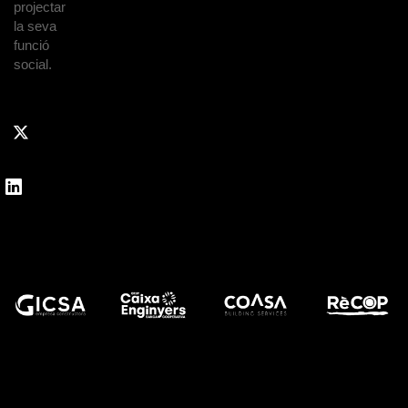
projectar
la seva
funció
social.