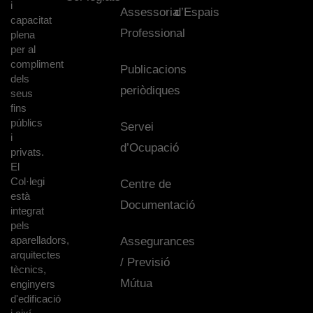
i
Assessoria
d’Espais
capacitat
Professional
plena
per al
compliment
Publicacions
dels
periòdiques
seus
fins
públics
Servei
i
d’Ocupació
privats.
El
Col·legi
Centre de
està
Documentació
integrat
pels
aparelladors,
Assegurances
arquitectes
/ Previsió
tècnics,
Mútua
enginyers
d'edificació