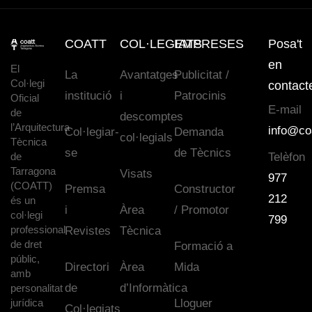
COATT
COL·LEGIATS
EMPRESES
Posa't
en
El
La
Avantatges
Publicitat /
Col·legi
contact
institució
i
Patrocinis
Oficial
E-mail
de
descomptes
l’Arquitectura
info@co
Col·legiar-
Demanda
col·legials
Tècnica
se
de Tècnics
de
Telèfon
Tarragona
Visats
977
(COATT)
Premsa
Constructor
212
és un
i
Àrea
/ Promotor
col·legi
799
professional
Revistes
Tècnica
de dret
Formació a
públic,
Directori
Àrea
Mida
amb
de
d’Informàtica
personalitat
jurídica
Lloguer
Col·legiats