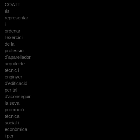
COATT
és
representar
i
ordenar
l'exercici
de la
professió
d'aparellador,
arquitecte
tècnic i
enginyer
d'edificació
per tal
d'aconseguir
la seva
promoció
tècnica,
social i
econòmica
i per