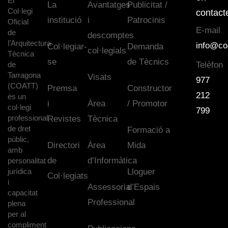
El
La
Avantatges
Publicitat /
Col·legi
contact
institució
i
Patrocinis
Oficial
E-mail
de
descomptes
l’Arquitectura
info@co
Col·legiar-
Demanda
col·legials
Tècnica
se
de Tècnics
de
Telèfon
Tarragona
Visats
977
(COATT)
Premsa
Constructor
212
és un
i
Àrea
/ Promotor
col·legi
799
professional
Revistes
Tècnica
de dret
Formació a
públic,
Directori
Àrea
Mida
amb
de
d’Informàtica
personalitat
jurídica
Lloguer
Col·legiats
i
Assessoria
d’Espais
capacitat
Professional
plena
per al
compliment