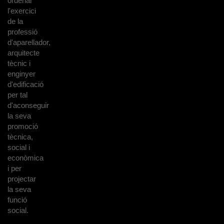
ordenar
l'exercici
de la
professió
d'aparellador,
arquitecte
tècnic i
enginyer
d'edificació
per tal
d'aconseguir
la seva
promoció
tècnica,
social i
econòmica
i per
projectar
la seva
funció
social.