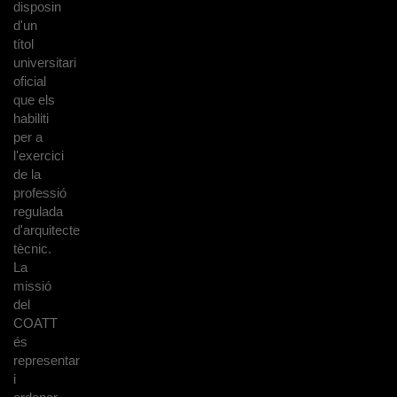
disposin
d'un
títol
universitari
oficial
que els
habiliti
per a
l'exercici
de la
professió
regulada
d'arquitecte
tècnic.
La
missió
del
COATT
és
representar
i