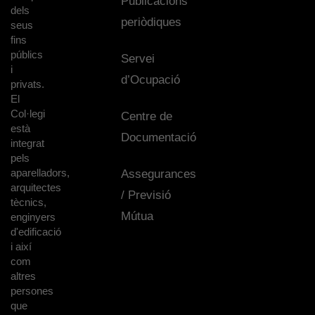
Publicacions
dels
periòdiques
seus
fins
públics
Servei
i
d’Ocupació
privats.
El
Col·legi
Centre de
està
Documentació
integrat
pels
aparelladors,
Assegurances
arquitectes
/ Previsió
tècnics,
Mútua
enginyers
d'edificació
i així
com
altres
persones
que