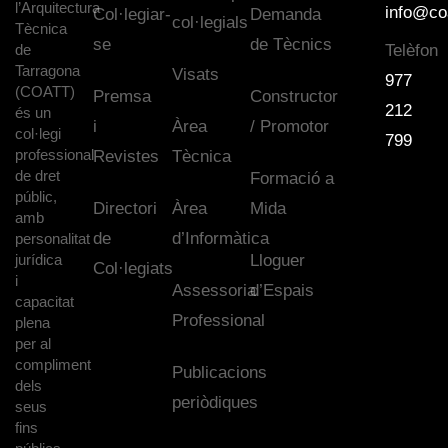
l’Arquitectura
info@co
Col·legiar-
Demanda
col·legials
Tècnica
se
de Tècnics
de
Telèfon
Tarragona
Visats
977
(COATT)
Premsa
Constructor
212
és un
i
Àrea
/ Promotor
col·legi
799
professional
Revistes
Tècnica
de dret
Formació a
públic,
Directori
Àrea
Mida
amb
de
d’Informàtica
personalitat
jurídica
Lloguer
Col·legiats
i
Assessoria
d’Espais
capacitat
Professional
plena
per al
compliment
Publicacions
dels
periòdiques
seus
fins