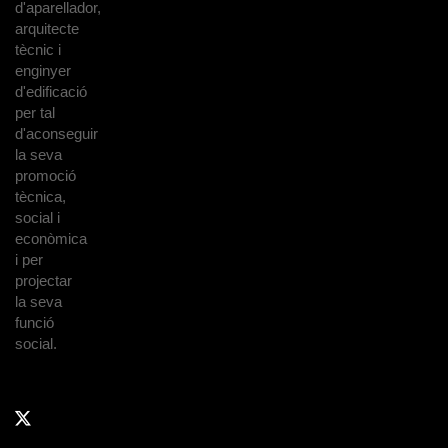
d'aparellador,
arquitecte
tècnic i
enginyer
d'edificació
per tal
d'aconseguir
la seva
promoció
tècnica,
social i
econòmica
i per
projectar
la seva
funció
social.