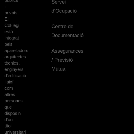
públics
Servei
i
d’Ocupació
privats.
El
Col·legi
Centre de
està
Documentació
integrat
pels
aparelladors,
Assegurances
arquitectes
/ Previsió
tècnics,
Mútua
enginyers
d'edificació
i així
com
altres
persones
que
disposin
d'un
títol
universitari