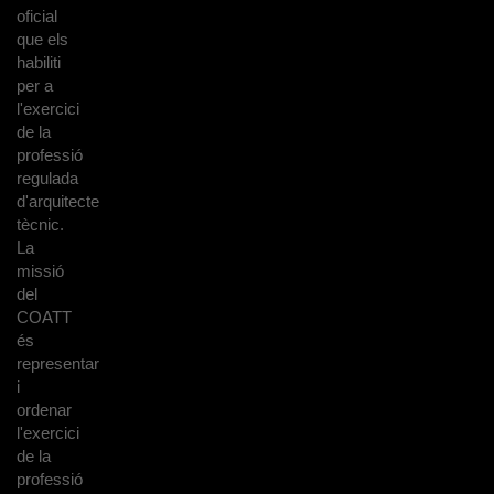
oficial
que els
habiliti
per a
l'exercici
de la
professió
regulada
d'arquitecte
tècnic.
La
missió
del
COATT
és
representar
i
ordenar
l'exercici
de la
professió