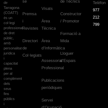
se
de Tècnics
de
Telèfon
Tarragona
Visats
977
(COATT)
Premsa
Constructor
212
és un
i
Àrea
/ Promotor
col·legi
799
professional
Revistes
Tècnica
de dret
Formació a
públic,
Directori
Àrea
Mida
amb
de
d’Informàtica
personalitat
jurídica
Lloguer
Col·legiats
i
Assessoria
d’Espais
capacitat
Professional
plena
per al
compliment
Publicacions
dels
periòdiques
seus
fins
públics
Servei
i
d’Ocupació