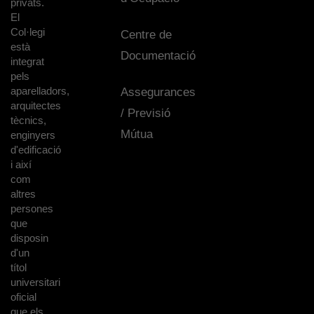
privats.
El
Col·legi
Centre de
està
Documentació
integrat
pels
aparelladors,
Assegurances
arquitectes
/ Previsió
tècnics,
Mútua
enginyers
d'edificació
i així
com
altres
persones
que
disposin
d'un
títol
universitari
oficial
que els