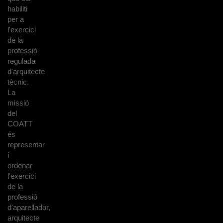
habiliti
per a
l'exercici
de la
professió
regulada
d'arquitecte
tècnic.
La
missió
del
COATT
és
representar
i
ordenar
l'exercici
de la
professió
d'aparellador,
arquitecte