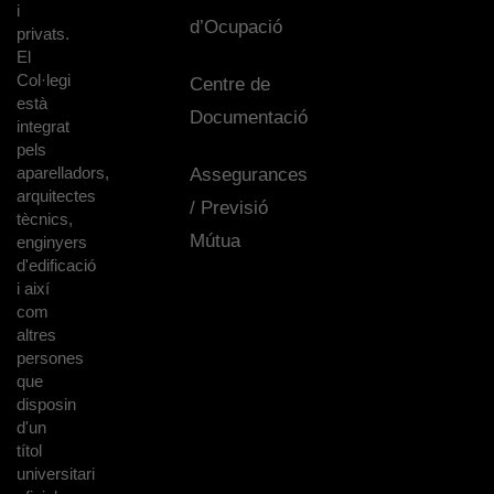
i
d’Ocupació
privats.
El
Col·legi
Centre de
està
Documentació
integrat
pels
aparelladors,
Assegurances
arquitectes
/ Previsió
tècnics,
Mútua
enginyers
d'edificació
i així
com
altres
persones
que
disposin
d'un
títol
universitari