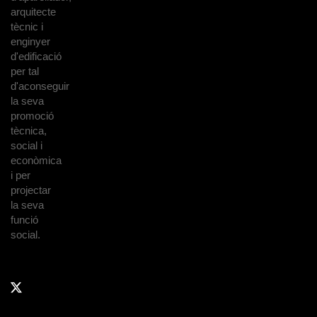
arquitecte
tècnic i
enginyer
d'edificació
per tal
d'aconseguir
la seva
promoció
tècnica,
social i
econòmica
i per
projectar
la seva
funció
social.