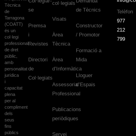
info@co
Col·legiar-
Demanda
col·legials
Tècnica
se
de Tècnics
de
Telèfon
Tarragona
Visats
977
(COATT)
Premsa
Constructor
212
és un
i
Àrea
/ Promotor
col·legi
799
professional
Revistes
Tècnica
de dret
Formació a
públic,
Directori
Àrea
Mida
amb
de
d’Informàtica
personalitat
jurídica
Lloguer
Col·legiats
i
Assessoria
d’Espais
capacitat
Professional
plena
per al
compliment
Publicacions
dels
periòdiques
seus
fins
públics
Servei