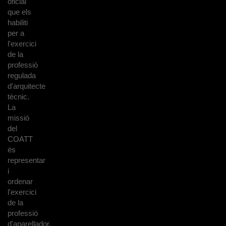
oficial
que els
habiliti
per a
l'exercici
de la
professió
regulada
d'arquitecte
tècnic.
La
missió
del
COATT
és
representar
i
ordenar
l'exercici
de la
professió
d'aparellador,