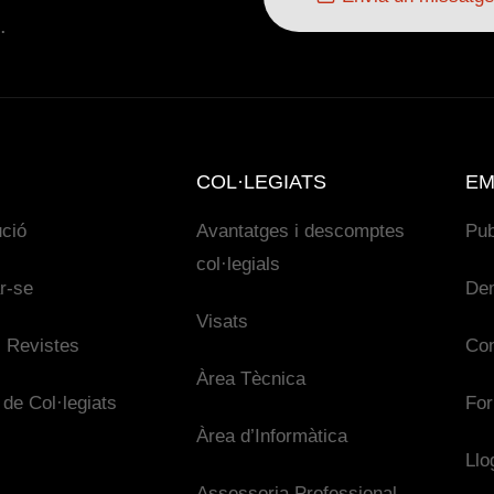
.
COL·LEGIATS
EM
ució
Avantatges i descomptes
Pub
col·legials
ar-se
De
Visats
 Revistes
Con
Àrea Tècnica
 de Col·legiats
For
Àrea d’Informàtica
Llo
Assessoria Professional