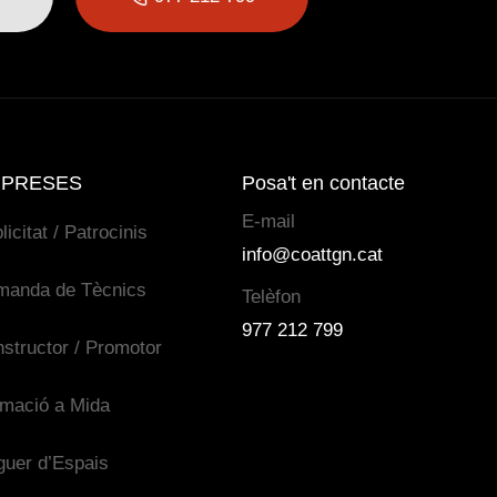
PRESES
Posa't en contacte
E-mail
licitat / Patrocinis
info@coattgn.cat
manda de Tècnics
Telèfon
977 212 799
structor / Promotor
mació a Mida
guer d’Espais