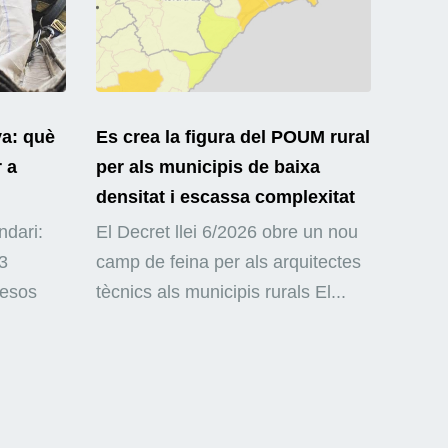
ya: què
Es crea la figura del POUM rural
r a
per als municipis de baixa
densitat i escassa complexitat
ndari:
El Decret llei 6/2026 obre un nou
3
camp de feina per als arquitectes
mesos
tècnics als municipis rurals El...