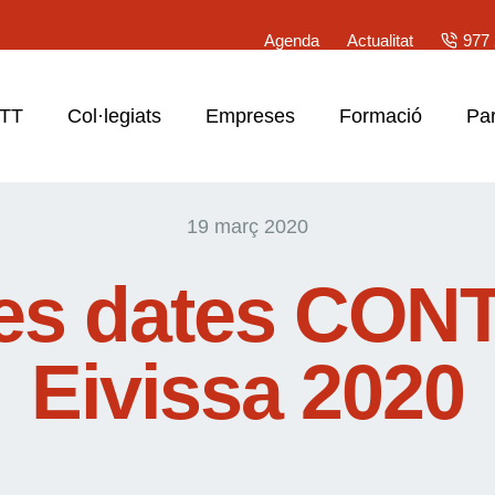
Agenda
Actualitat
977 
ATT
Col·legiats
Empreses
Formació
Par
19 març 2020
es dates CON
Eivissa 2020