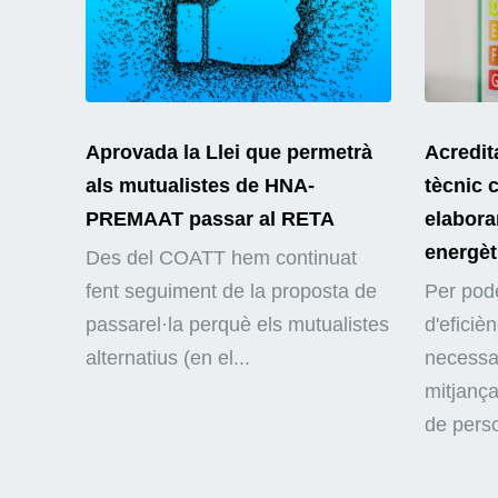
Aprovada la Llei que permetrà
Acredit
als mutualistes de HNA-
tècnic 
PREMAAT passar al RETA
elaborar
energèt
Des del COATT hem continuat
fent seguiment de la proposta de
Per pode
passarel·la perquè els mutualistes
d'eficiè
alternatius (en el...
necessar
mitjança
de perso