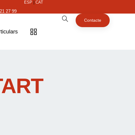
ESP
|
CAT
21 27 99
Contacte
ticulars
TART