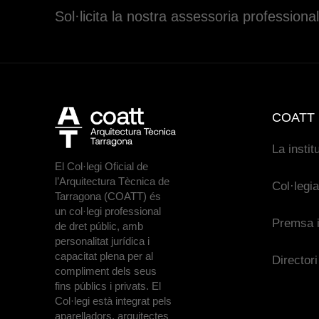
Sol·licita la nostra assessoria professional
COATT
La instit
El Col·legi Oficial de
l’Arquitectura Tècnica de
Col·legi
Tarragona (COATT) és
un col·legi professional
Premsa i
de dret públic, amb
personalitat jurídica i
capacitat plena per al
Directori
compliment dels seus
fins públics i privats. El
Col·legi està integrat pels
aparelladors, arquitectes