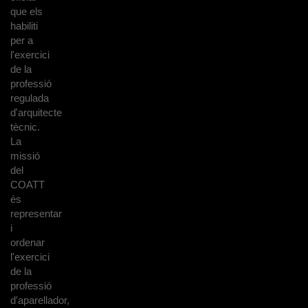
que els
habiliti
per a
l'exercici
de la
professió
regulada
d'arquitecte
tècnic.
La
missió
del
COATT
és
representar
i
ordenar
l'exercici
de la
professió
d'aparellador,