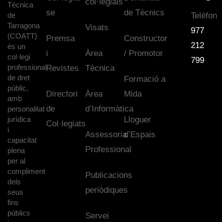
col·legials
Tècnica
se
de Tècnics
de
Telèfon
Tarragona
Visats
977
(COATT)
Premsa
Constructor
212
és un
i
Àrea
/ Promotor
col·legi
799
professional
Revistes
Tècnica
de dret
Formació a
públic,
Directori
Àrea
Mida
amb
de
d’Informàtica
personalitat
jurídica
Lloguer
Col·legiats
i
Assessoria
d’Espais
capacitat
Professional
plena
per al
compliment
Publicacions
dels
periòdiques
seus
fins
públics
Servei