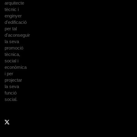
arquitecte
tècnic i
enginyer
d'edificació
per tal
d'aconseguir
la seva
promoció
tècnica,
social i
econòmica
i per
projectar
la seva
funció
social.