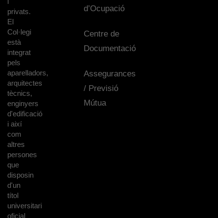
i
d’Ocupació
privats.
El
Col·legi
Centre de
està
Documentació
integrat
pels
aparelladors,
Assegurances
arquitectes
/ Previsió
tècnics,
Mútua
enginyers
d'edificació
i així
com
altres
persones
que
disposin
d'un
títol
universitari
oficial