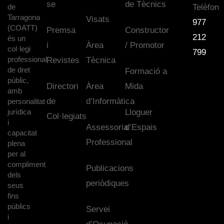
se
de Tècnics
de
Telèfon
Tarragona
Visats
977
(COATT)
Premsa
Constructor
212
és un
i
Àrea
/ Promotor
col·legi
799
professional
Revistes
Tècnica
de dret
Formació a
públic,
Directori
Àrea
Mida
amb
de
d’Informàtica
personalitat
jurídica
Lloguer
Col·legiats
i
Assessoria
d’Espais
capacitat
Professional
plena
per al
compliment
Publicacions
dels
periòdiques
seus
fins
públics
Servei
i