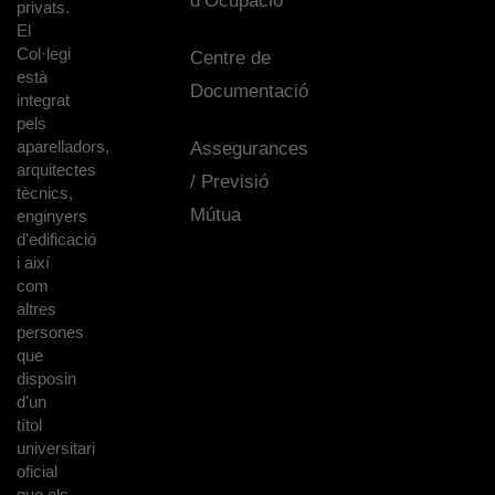
d’Ocupació
privats.
El
Col·legi
Centre de
està
Documentació
integrat
pels
aparelladors,
Assegurances
arquitectes
/ Previsió
tècnics,
Mútua
enginyers
d'edificació
i així
com
altres
persones
que
disposin
d'un
títol
universitari
oficial
que els