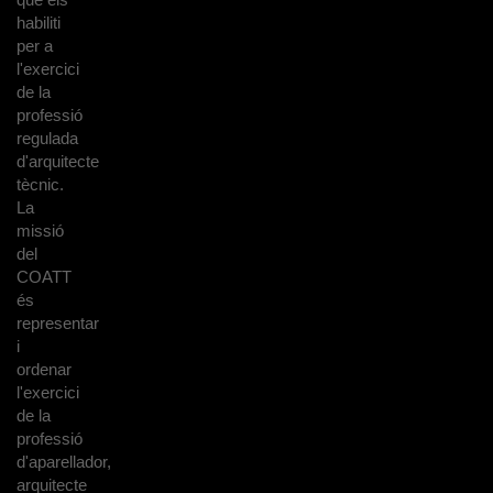
habiliti
per a
l'exercici
de la
professió
regulada
d'arquitecte
tècnic.
La
missió
del
COATT
és
representar
i
ordenar
l'exercici
de la
professió
d'aparellador,
arquitecte