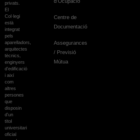
d’Ocupació
privats.
El
Col·legi
Centre de
està
Documentació
integrat
pels
aparelladors,
Assegurances
arquitectes
/ Previsió
tècnics,
Mútua
enginyers
d'edificació
i així
com
altres
persones
que
disposin
d'un
títol
universitari
oficial