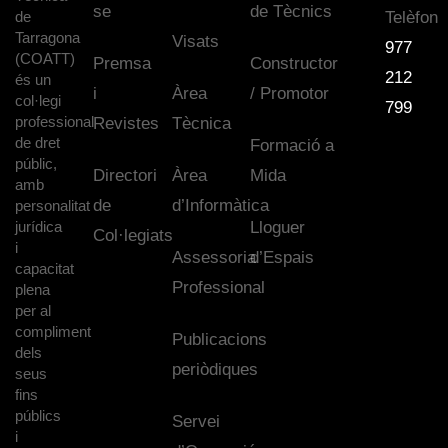
se
de Tècnics
de
Telèfon
Tarragona
Visats
977
(COATT)
Premsa
Constructor
212
és un
i
Àrea
/ Promotor
col·legi
799
professional
Revistes
Tècnica
de dret
Formació a
públic,
Directori
Àrea
Mida
amb
de
d’Informàtica
personalitat
jurídica
Lloguer
Col·legiats
i
Assessoria
d’Espais
capacitat
Professional
plena
per al
compliment
Publicacions
dels
periòdiques
seus
fins
públics
Servei
i