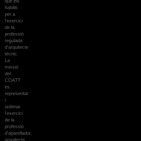
que els
habiliti
per a
l'exercici
de la
professió
regulada
d'arquitecte
tècnic.
La
missió
del
COATT
és
representar
i
ordenar
l'exercici
de la
professió
d'aparellador,
arquitecte