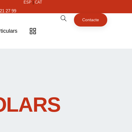
ESP
|
CAT
21 27 99
Contacte
ticulars
SOLARS