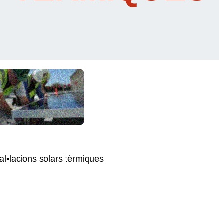
tal•lacions solars tèrmiques