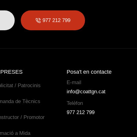
977 212 799
PRESES
Posa't en contacte
E-mail
licitat / Patrocinis
info@coattgn.cat
manda de Tècnics
Telèfon
977 212 799
structor / Promotor
mació a Mida