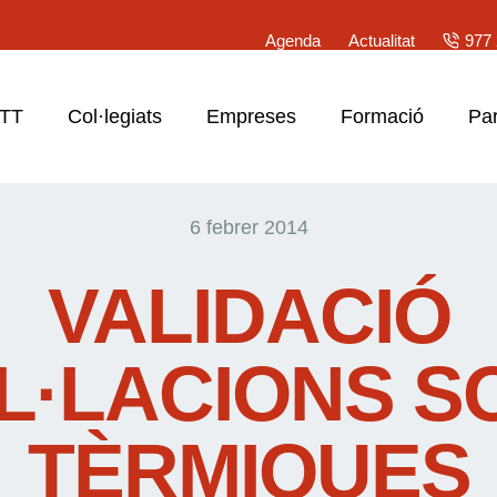
Agenda
Actualitat
977 
ATT
Col·legiats
Empreses
Formació
Par
6 febrer 2014
VALIDACIÓ
L·LACIONS 
TÈRMIQUES