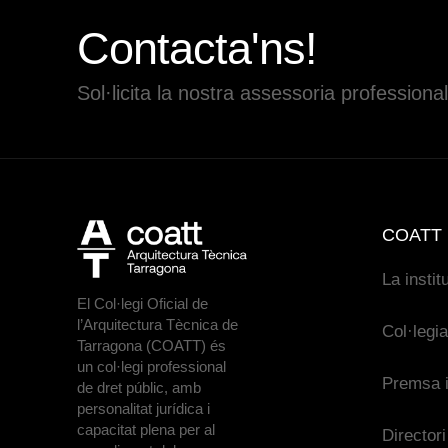
Contacta'ns!
Sol·licita la nostra assessoria professional
COATT
La instit
El Col·legi Oficial de
l’Arquitectura Tècnica de
Col·legi
Tarragona (COATT) és
un col·legi professional
Premsa i
de dret públic, amb
personalitat jurídica i
capacitat plena per al
Directori