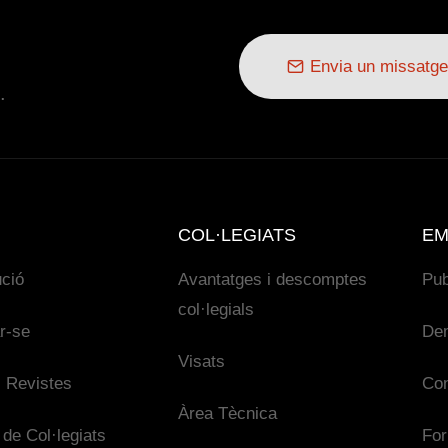
Envia un missatge
.
COL·LEGIATS
EM
ució
Avantatges i descomptes
Pub
col·legials
ar-se
De
Visats
 Revistes
Con
Àrea Tècnica
 de Col·legiats
For