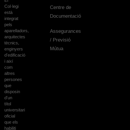
El
Col·legi
Centre de
està
Documentació
integrat
pels
aparelladors,
Assegurances
arquitectes
/ Previsió
tècnics,
Mútua
enginyers
d'edificació
i així
com
altres
persones
que
disposin
d'un
títol
universitari
oficial
que els
habiliti