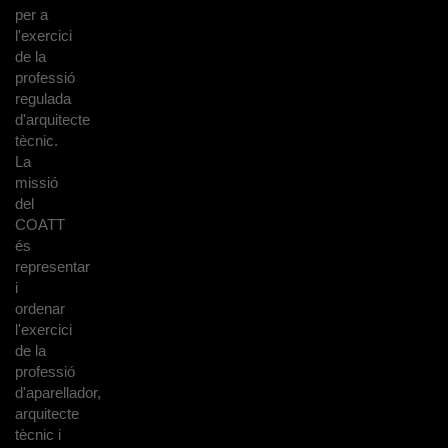
per a
l'exercici
de la
professió
regulada
d'arquitecte
tècnic.
La
missió
del
COATT
és
representar
i
ordenar
l'exercici
de la
professió
d'aparellador,
arquitecte
tècnic i