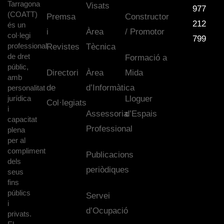
Tarragona
Visats
977
(COATT)
Premsa
Constructor
212
és un
i
Àrea
/ Promotor
col·legi
799
professional
Revistes
Tècnica
de dret
Formació a
públic,
Directori
Àrea
Mida
amb
de
d’Informàtica
personalitat
jurídica
Lloguer
Col·legiats
i
Assessoria
d’Espais
capacitat
Professional
plena
per al
compliment
Publicacions
dels
periòdiques
seus
fins
públics
Servei
i
d’Ocupació
privats.