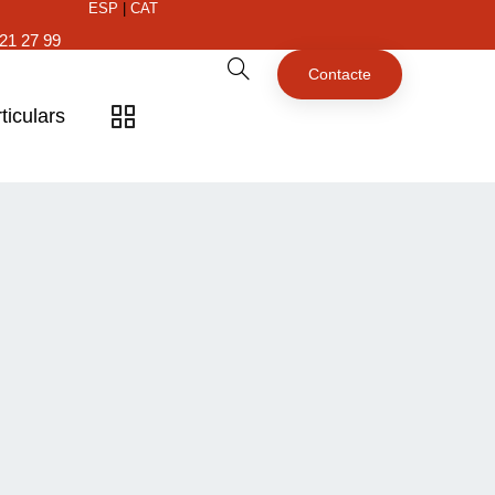
ESP
|
CAT
21 27 99
Contacte
ticulars