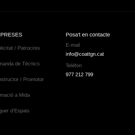
PRESES
Posa't en contacte
E-mail
licitat / Patrocinis
info@coattgn.cat
manda de Tècnics
Telèfon
977 212 799
structor / Promotor
mació a Mida
guer d’Espais