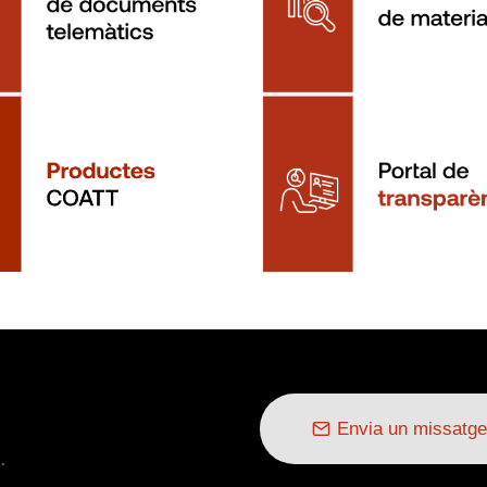
Envia un missatge
.