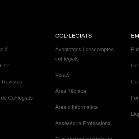
COL·LEGIATS
EM
ució
Avantatges i descomptes
Pub
col·legials
ar-se
De
Visats
 Revistes
Con
Àrea Tècnica
 de Col·legiats
For
Àrea d’Informàtica
Llo
Assessoria Professional