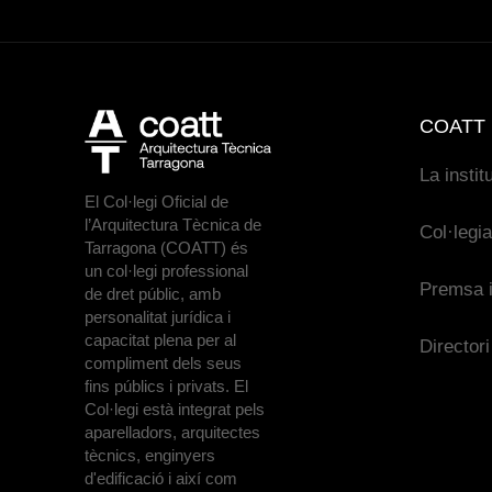
COATT
La instit
El Col·legi Oficial de
l’Arquitectura Tècnica de
Col·legi
Tarragona (COATT) és
un col·legi professional
Premsa i
de dret públic, amb
personalitat jurídica i
capacitat plena per al
Directori
compliment dels seus
fins públics i privats. El
Col·legi està integrat pels
aparelladors, arquitectes
tècnics, enginyers
d'edificació i així com