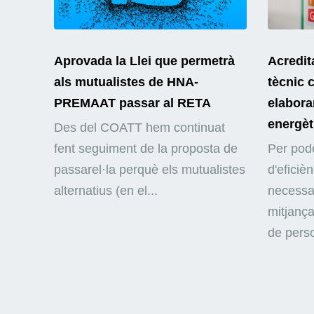
Aprovada la Llei que permetrà
Acredit
als mutualistes de HNA-
tècnic 
PREMAAT passar al RETA
elaborar
energèt
Des del COATT hem continuat
fent seguiment de la proposta de
Per pode
passarel·la perquè els mutualistes
d'eficiè
alternatius (en el...
necessar
mitjança
de perso