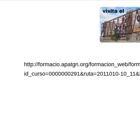
http://formacio.apatgn.org/formacion_web/for
id_curso=0000000291&ruta=2011010-10_11&