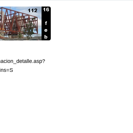
macion_detalle.asp?
ins=S