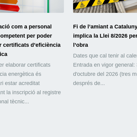
ació com a personal
Fi de l’amiant a Catalun
competent per poder
implica la Llei 8/2026 pe
 certificats d’eficiència
l’obra
ica
Dates que cal tenir al cale
r elaborar certificats
Entrada en vigor general: 
ncia energètica és
d'octubre del 2026 (tres 
i estar acreditat
després de...
nt la inscripció al registre
nal tècnic...